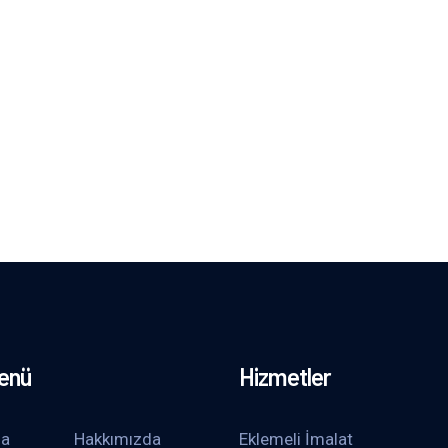
Menü
Hizmetler
fa
Hakkımızda
Eklemeli İmalat