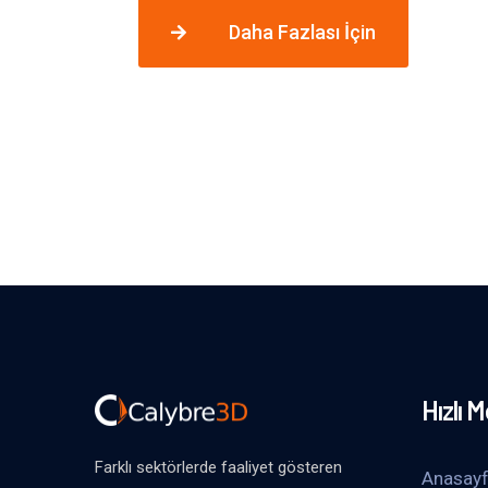
Daha Fazlası İçin
Hızlı 
Farklı sektörlerde faaliyet gösteren
Anasay