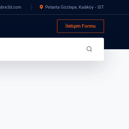
ybre3d.com
Pırlanta Göztepe, Kadıköy - IST
İletişim Formu